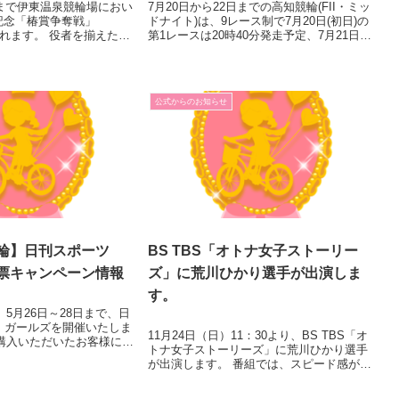
6日まで伊東温泉競輪場におい
7月20日から22日までの高知競輪(FII・ミッ
記念「椿賞争奪戦」
ドナイト)は、9レース制で7月20日(初日)の
催されます。 役者を揃えた南
第1レースは20時40分発走予定、7月21日か
のライバルを迎え撃つ形に
ら23日までの武雄競輪(FII・ミッドナイト)
。 最終日には、S級への
は、同じく9レース制で3日間とも第1レー
た「レインボーカップA級
スは20時40...
公式からのお知らせ
輪】日刊スポーツ
BS TBS「オトナ女子ストーリー
票キャンペーン情報
ズ」に荒川ひかり選手が出演しま
す。
 5月26日～28日まで、日
・ガールズを開催いたしま
11月24日（日）11：30より、BS TBS「オ
購入いただいたお客様に
トナ女子ストーリーズ」に荒川ひかり選手
ちを込めてキャンペーンを
が出演します。 番組では、スピード感が魅
はＨＰに記載しております
力なガールズケイリンで活躍する荒川ひか
、ご参加ください！！...
り選手に密着。 パワーのある男子選手に混