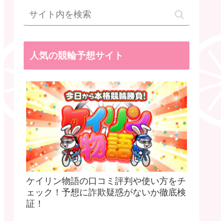
人気の競輪予想サイト
ケイリン物語の口コミ評判や使い方をチ
ェック！予想に詐欺疑惑がないか徹底検
証！