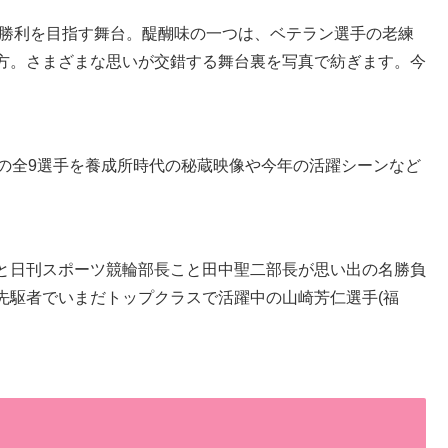
い勝利を目指す舞台。醍醐味の一つは、ベテラン選手の老練
方。さまざまな思いが交錯する舞台裏を写真で紡ぎます。今
場予定の全9選手を養成所時代の秘蔵映像や今年の活躍シーンなど
と日刊スポーツ競輪部長こと田中聖二部長が思い出の名勝負
先駆者でいまだトップクラスで活躍中の山崎芳仁選手(福