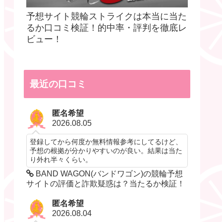
予想サイト競輪ストライクは本当に当た
るか口コミ検証！的中率・評判を徹底レ
ビュー！
最近の口コミ
匿名希望
2026.08.05
登録してから何度か無料情報参考にしてるけど、
予想の根拠が分かりやすいのが良い。結果は当た
り外れ半々くらい。
BAND WAGON(バンドワゴン)の競輪予想
サイトの評価と詐欺疑惑は？当たるか検証！
匿名希望
2026.08.04