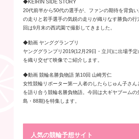
◆KEIRIN SIDE STORY
20代前半から50代の選手が、ファンの期待を背負
の走りと若手選手の気鋭の走りが織りなす勝負の行
回は9月末の西武園で撮影してきました。
◆動画 ヤンググランプリ
ヤンググランプリ2019(12月29日・立川)に出
を織り交ぜて映像でご紹介します。
◆動画 競輪名勝負物語 第10回 山崎芳仁
女性競輪リポーター第一人者のしたらじゅん子さん
を語り合う競輪名勝負物語。今回は大ギヤブームの
島・88期)を特集します。
人気の競輪予想サイト