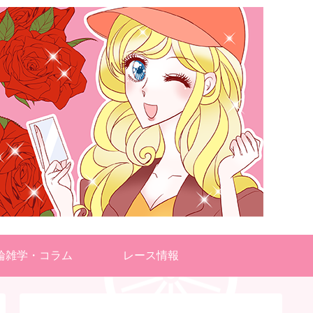
輪雑学・コラム
レース情報