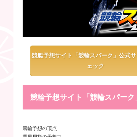
競艇予想サイト「競輪スパーク」公式サ
ェック
競輪予想サイト「競輪スパーク
競輪予想の頂点
業界屈指の予想力