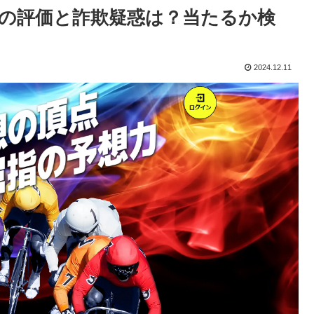
の評価と詐欺疑惑は？当たるか検
2024.12.11