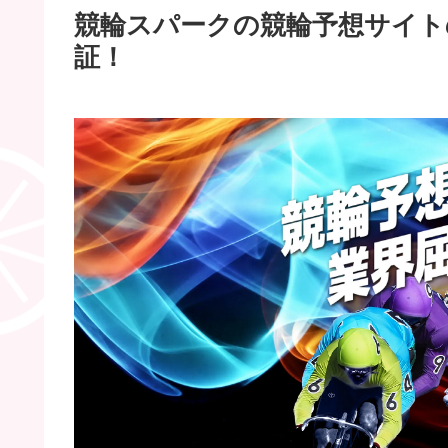
競輪スパークの競輪予想サイト
証！