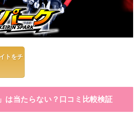
イトをチ
」は当たらない？口コミ比較検証