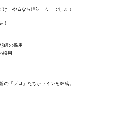
だけ！やるなら絶対「今」でしょ！！
要！
予想師の採用
の採用
競輪の「プロ」たちがラインを結成。