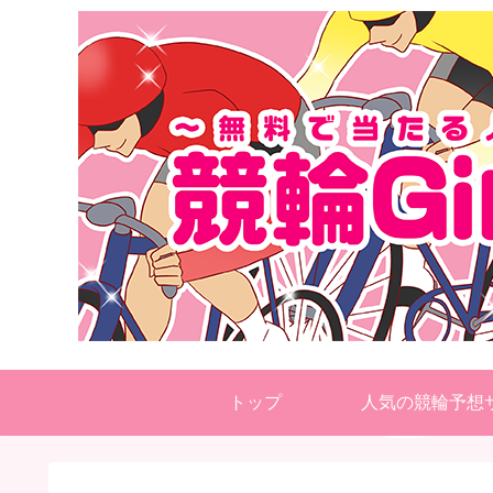
トップ
人気の競輪予想