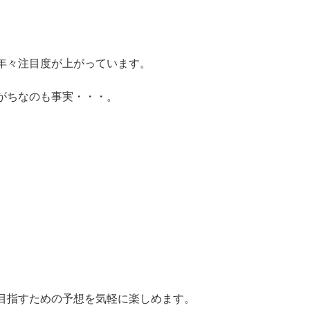
。
年々注目度が上がっています。
がちなのも事実・・・。
目指すための予想を気軽に楽しめます。