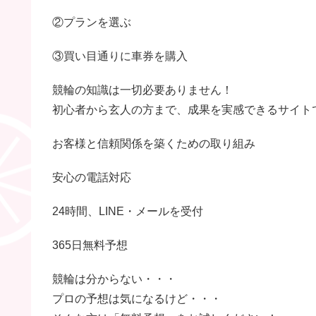
②プランを選ぶ
③買い目通りに車券を購入
競輪の知識は一切必要ありません！
初心者から玄人の方まで、成果を実感できるサイト
お客様と信頼関係を築くための取り組み
安心の電話対応
24時間、LINE・メールを受付
365日無料予想
競輪は分からない・・・
プロの予想は気になるけど・・・