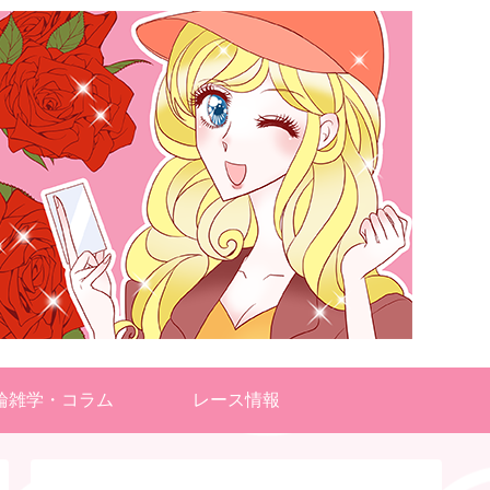
輪雑学・コラム
レース情報