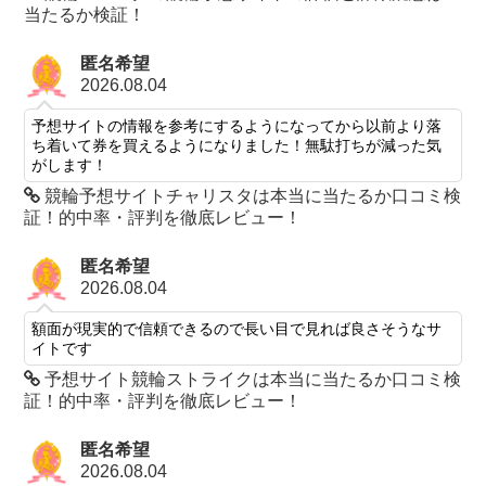
当たるか検証！
匿名希望
2026.08.04
予想サイトの情報を参考にするようになってから以前より落
ち着いて券を買えるようになりました！無駄打ちが減った気
がします！
競輪予想サイトチャリスタは本当に当たるか口コミ検
証！的中率・評判を徹底レビュー！
匿名希望
2026.08.04
額面が現実的で信頼できるので長い目で見れば良さそうなサ
イトです
予想サイト競輪ストライクは本当に当たるか口コミ検
証！的中率・評判を徹底レビュー！
匿名希望
2026.08.04