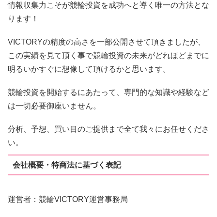
情報収集力こそが競輪投資を成功へと導く唯一の方法とな
ります！
VICTORYの精度の高さを一部公開させて頂きましたが、
この実績を見て頂く事で競輪投資の未来がどれほどまでに
明るいかすぐに想像して頂けるかと思います。
競輪投資を開始するにあたって、専門的な知識や経験など
は一切必要御座いません。
分析、予想、買い目のご提供まで全て我々にお任せくださ
い。
会社概要・特商法に基づく表記
運営者：競輪VICTORY運営事務局