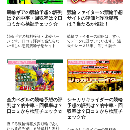
競輪ギアの競輪予想の評判
競輪ファイターの競輪予想
は？的中率・回収率は？口
サイトの評価と詐欺疑惑
コミから検証チェック☆
は？当たるか検証！
競輪ギアの無料検証・比較ペー
競輪ファイターの戦略は、すべ
ジです。口コミ評判で当たらな
てデータに基づいています。 過
い怪しい悪質競輪予想サイトや
去のレース結果、選手の調子、
嘘情報・詐欺を見抜いて本物の
天候、トラックの状態…etc。 全
おすすめ情報をゲットしよう！
ての要素を徹底的に分析し、最
もHOTな情報をお届けします。
人気の競輪予想サイト
人気の競輪予想サイト
全力ペダルの競輪予想の評
シャカリキライダーの競輪
判は？的中率・回収率は？
予想の評判は？的中率・回
口コミから検証チェック☆
収率は？口コミから検証チ
ェック☆
勝てる競輪情報投資競輪であな
たも資産を築ける登録料と無料
シャカリキライダーの無料検