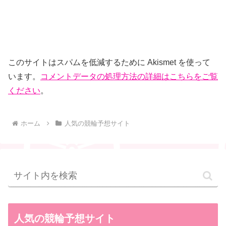
このサイトはスパムを低減するために Akismet を使って
います。
コメントデータの処理方法の詳細はこちらをご覧
ください
。
ホーム
人気の競輪予想サイト
人気の競輪予想サイト