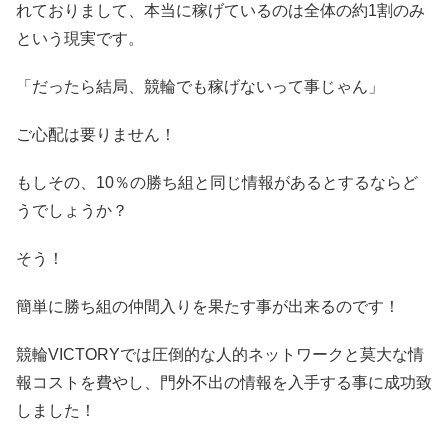
れておりまして、本当に稼げているのは全体の約1割のみ
という現実です。
「だったら結局、競輪でも稼げないって事じゃん」
ご心配は要りません！
もしその、10％の勝ち組と同じ情報があるとするならど
うでしょうか？
そう！
簡単に勝ち組の仲間入りを果たす事が出来るのです！
競輪VICTORYでは圧倒的な人的ネットワークと莫大な情
報コストを費やし、門外不出の情報を入手する事に成功致
しました！