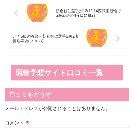
手法を極めたい方は、この検証
です。
結果をぜひチェックしてくださ
い。
朝倉智仁選手が12/12-14西武園競輪で
S級2班特別昇級に挑戦
いざS級の舞台へ朝倉智仁選手S級2班
特別昇級について
競輪予想サイト口コミ一覧
口コミをどうぞ
メールアドレスが公開されることはありません。
コメント
※