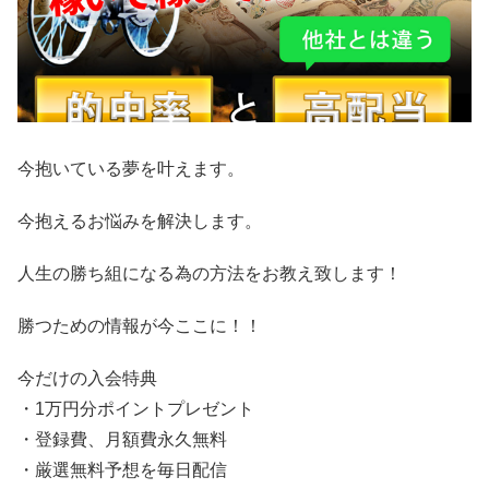
今抱いている夢を叶えます。
今抱えるお悩みを解決します。
人生の勝ち組になる為の方法をお教え致します！
勝つための情報が今ここに！！
今だけの入会特典
・1万円分ポイントプレゼント
・登録費、月額費永久無料
・厳選無料予想を毎日配信