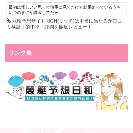
最初は怪しいと思って慎重に見てたけど結果追っているうち
いつのまにか課金してたｗ
競輪予想サイトRICH(リッチ)は本当に当たるか口コ
ミ検証！的中率・評判を徹底レビュー！
リンク集