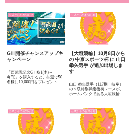
公式からのお知らせ
公式からのお知らせ
GⅢ開催チャンスアップキ
【大垣競輪】10月8日から
ャンペーン
の 中京スポーツ杯 に 山口
拳矢選手 が追加出場しま
す
「西武園記念GⅢ8/1(木)～
4(日)」を購入すると、抽選で50
名様に10,000円をプレゼント！
山口 拳矢選手（117期 岐阜）
2,000円(1口)購入ごとに応募口数
のＳ級特別昇級後初レースが、
が追加されます！買えば買うほ
ホームバンクである大垣競輪で
どチャンスアップ！（エントリ
開催するＦ１ 中京スポーツ杯
ー方式） ◆キャンペーン参加
（10月8日～10日）に決定しまし
賞！エントリー...
た。 デビュー後初のホームレー
公式からのお知らせ
公式からのお知らせ
スでもあり初めて尽くしとなり
ますが、ご声援のほどよろしく
お...