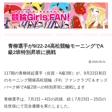
青柳選手が9/22-24高松競輪モーニングでA
級2班特別昇班に挑戦
2020.09.21
117期の青柳靖起選手（佐賀・A級3班）が、9月22日初日
のモーニング開催高松競輪（FII）ファンクラブC＆オッズ
パーク杯でA級2班への特別昇班に挑戦します
青柳選手は、7月2日～4日の武雄、続く7月23日～25日の
佐世保にて完全優勝を果たしました。