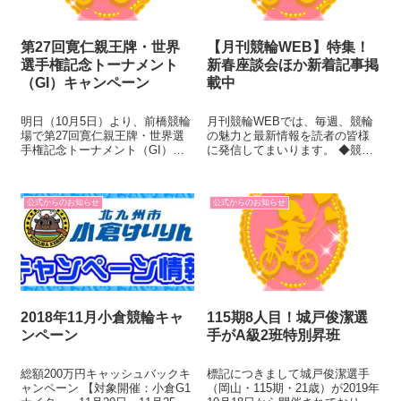
第27回寛仁親王牌・世界
【月刊競輪WEB】特集！
選手権記念トーナメント
新春座談会ほか新着記事掲
（GI）キャンペーン
載中
明日（10月5日）より、前橋競輪
月刊競輪WEBでは、毎週、競輪
場で第27回寛仁親王牌・世界選
の魅力と最新情報を読者の皆様
手権記念トーナメント（GI）が
に発信してまいります。 ◆競輪
開幕します。競輪界のスター選
解説者の重鎮・山口健治氏、坂
手が、そのスピードを「流星の
本勉氏の新春座談会 解説者とし
ごとく」発揮して4日間の熱戦を
て活躍する山口健治氏と坂本勉
公式からのお知らせ
公式からのお知らせ
繰り広げます。前橋競輪場は全
氏に2018年を振り返り、2019年
国屈指の高速バンクなだけに、
の活躍しそうな選手を予想して
ハイス...
い...
2018年11月小倉競輪キャ
115期8人目！城戸俊潔選
ンペーン
手がA級2班特別昇班
総額200万円キャッシュバックキ
標記につきまして城戸俊潔選手
ャンペーン 【対象開催：小倉G1
（岡山・115期・21歳）が2019年