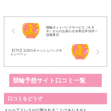
奪戦でA級2班への特別昇班に挑
なり、3場所連続完全優勝を達成
戦します！ 藤井選手は2月29～3
しましたので、2019年12月4日付
月2日の平塚、3月14～16日の豊
でA級2班へ...
橋で完全優勝を果たしました。
競輪ネットバンクサービス（ＫＮ
Ｂ）からのお知らせ令和元年10月一
括精算日
【CTC】11月のキャッシュバックキ
ャンペーン
競輪予想サイト口コミ一覧
口コミをどうぞ
メールアドレスが公開されることはありません。