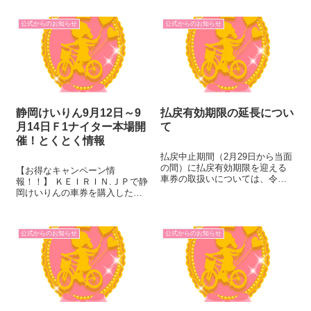
公式からのお知らせ
公式からのお知らせ
静岡けいりん9月12日～9
払戻有効期限の延長につい
月14日Ｆ1ナイター本場開
て
催！とくとく情報
払戻中止期間（2月29日から当面
の間）に払戻有効期限を迎える
【お得なキャンペーン情
車券の取扱いについては、令和2
報！！】 ＫＥＩＲＩＮ.ＪＰで静
年3月25日（水）の払戻有効延長
岡けいりんの車券を購入した方
期限をさらに延長します。 な
の中から抽選で２０名様に１０,
お、今後につきましては、払戻
０００円をキャッシュバッ
再開と併せ、決定次第お知らせ
ク！！ 【対象開催】２０２１年
致しますので、お手持ちの車券
公式からのお知らせ
公式からのお知らせ
９月１２日～９月１４日 静岡
につき...
けいりんＦ1ナイター ↑詳しくは
こちらの...