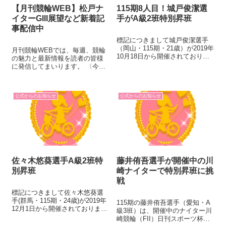
【月刊競輪WEB】松戸ナ
115期8人目！城戸俊潔選
イターGIII展望など新着記
手がA級2班特別昇班
事配信中
標記につきまして城戸俊潔選手
（岡山・115期・21歳）が2019年
月刊競輪WEBでは、毎週、競輪
10月18日から開催されておりま
の魅力と最新情報を読者の皆様
した福井競輪（FII）において3日
に発信してまいります。 〈今週
間連続1着となり、3場所連続完
のラインナップ〉 ◆松戸ナイタ
全優勝を達成しましたので、
ー記念展望 10月8日～11日まで
2019年10月21日付でA級2班へ特
松戸競輪場で開催されるナイタ
別昇班いたしま...
公式からのお知らせ
公式からのお知らせ
ーGIII開催。秋の夜に、33バンク
を激走し、優勝争いをす...
佐々木悠葵選手A級2班特
藤井侑吾選手が開催中の川
別昇班
崎ナイターで特別昇班に挑
戦
標記につきまして佐々木悠葵選
手(群馬・115期・24歳)が2019年
115期の藤井侑吾選手（愛知・A
12月1日から開催されておりまし
級3班）は、開催中のナイター川
たナイター開催・伊東温泉競輪
崎競輪（FII）日刊スポーツ杯争
（FII）において3日間連続1着と