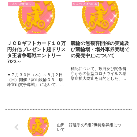
キーカード抽選会 詳細はこちら
公式からのお知らせ
公式からのお知らせ
をクリック 8月16日（月）～18
日（水...
ＪＣＢギフトカード１０万
競輪の無観客開催の実施及
円分他プレゼント超ドリス
び競輪場・場外車券売場で
タ王者争覇戦エントリー
の発売中止について
7/23～
標記について、政府及び関係省
庁からの新型コロナウイルス感
▼７月３０日（木）～８月２日
染症拡大防止を目的とした、イ
（日）開催『富山競輪Ｇ３ 瑞
ベント開催規模縮小の要請を受
峰立山賞争奪戦』 において、電
け、本日2月26日に競輪関係団体
話・インターネット投票でご購
で構成する「新型コロナウイル
入いただいた、「ドリスタポイ
ス感染症対策本部」(本部長：白
ントクラブ会員」の 購入金額上
仁田洋介JKA執行理事)におい
位者に、ＪＣＢギフトカードを
て、今後...
プレゼント！ ランキング１位の
方に...
山田 諒選手のS級2班特別昇級につ
いて