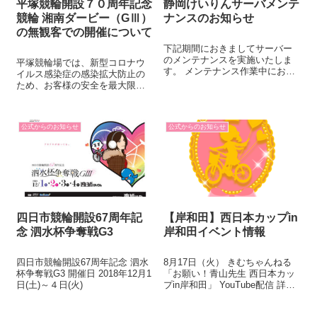
平塚競輪開設７０周年記念
静岡けいりんサーバメンテ
競輪 湘南ダービー（GⅢ）
ナンスのお知らせ
の無観客での開催について
下記期間におきましてサーバー
のメンテナンスを実施いたしま
平塚競輪場では、新型コロナウ
す。 メンテナンス作業中におい
イルス感染症の感染拡大防止の
ては、静岡けいりん公式ホーム
ため、お客様の安全を最大限考
ページ及び第７４回日本選手権
慮し、 競輪関係団体（公益財団
競輪特設サイトの閲覧及びサー
法人ＪＫＡ、公益社団法人全国
ビスを一時休止いたしますの
競輪施行者協議会、一般社団法
で、何卒ご理解とご協力を賜り
公式からのお知らせ
公式からのお知らせ
人日本競輪選手会）での協議結
ますようお願い...
果に基づき、 ４月９日（木）～
１２日（日）...
四日市競輪開設67周年記
【岸和田】西日本カップin
念 泗水杯争奪戦G3
岸和田イベント情報
四日市競輪開設67周年記念 泗水
8月17日（火） きむちゃんねる
杯争奪戦G3 開催日 2018年12月1
「お願い！青山先生 西日本カッ
日(土)～４日(火)
プin岸和田」 YouTube配信 詳細
はこちらをクリック 8月18日
（水） 西日本カップ特産品ラッ