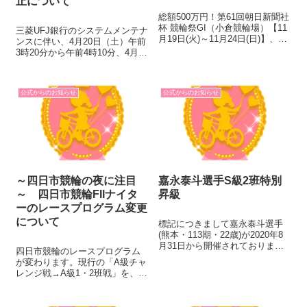
止について
総額500万円！第61回朝日新聞社
杯 競輪祭GI（小倉競輪場）【11
三菱UFJ銀行のシステムメンテナ
月19日(火)～11月24日(日)】、
ンスに伴い、4月20日（土）午前
KEIRINフェスティバルFI（久留
3時20分から午前4時10分、4月21
米競輪場・大宮競輪場・平塚競
日（日）午前6時から午前7時ま
輪場・広島競輪場）【11月19日
で、同行利用の入金指示、精算
(火)～11月21日(木)、11月2...
指示及び投票会員新規加入申込
公式からのお知らせ
公式からのお知らせ
の受付を停止いたします。ご不
便をお掛けしますが、ご理...
～四日市競輪の夜に注目
嘉永泰斗選手S級2班特別
～ 四日市競輪FIIナイタ
昇級
ーのレースプログラム変更
について
標記につきまして嘉永泰斗選手
(熊本・113期・22歳)が2020年8
月31日から開催されておりまし
四日市競輪のレースプログラム
たナイター開催・久留米競輪
が変わります。現行の「A級チャ
（FII）において3日間連続1着と
レンジ戦→A級1・2班戦」を、
なり、3場所連続完全優勝を達成
「A級1・2班戦→A級チャレンジ
し、2020年9月3日付でS級2班へ
戦」の順番に変更します。 実施
特別昇級いたしま...
は2020年6月に同競輪場で行われ