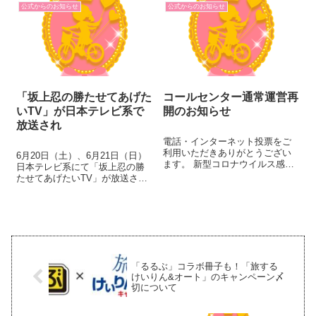
公式からのお知らせ
公式からのお知らせ
るFIIナイター開催。今回のレー
スプログラム変更の趣旨は...
「坂上忍の勝たせてあげた
コールセンター通常運営再
いTV」が日本テレビ系で
開のお知らせ
放送され
電話・インターネット投票をご
利用いただきありがとうござい
6月20日（土）、6月21日（日）
ます。 新型コロナウイルス感染
日本テレビ系にて「坂上忍の勝
症拡大防止の観点から、コール
たせてあげたいTV」が放送され
センターの受付時間を短縮して
ます。 6月21日の中継番組内で
運営して参りましたが、6月17日
はコロナ禍の様子や苦労を乗り
(水)より下記の通り、通常運営を
越え、GIレース『高松宮記念杯
再開させていただきます。
競輪』の優勝賞金、約2,800万円
―――...
を手にする熱き戦いをお届...
「るるぶ」コラボ冊子も！「旅する
けいりん&オート」のキャンペーン〆
切について