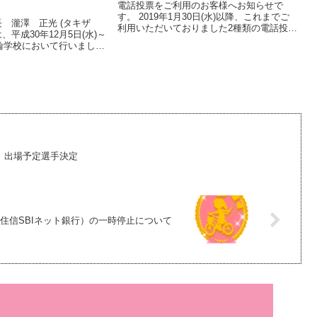
電話投票をご利用のお客様へお知らせで
す。 2019年1月30日(水)以降、これまでご
 瀧澤 正光 (タキザ
利用いただいておりました2種類の電話投票
平成30年12月5日(水)～
サービスのうち、ナビダイヤルのサービス
競輪学校において行いました
を終了させていただきました。ナビダイヤ
生徒一般入学試験第2次試
ルをご利用のお客様にはご迷惑をお掛けい
1月28日(水)～29日(木)に
た...
て...
プ』出場予定選手決定
住信SBIネット銀行）の一時停止について