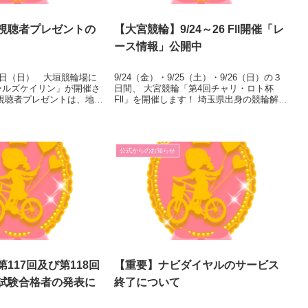
視聴者プレゼントの
【大宮競輪】9/24～26 Fll開催「レ
ース情報」公開中
7日（日） 大垣競輪場に
9/24（金）・9/25（土）・9/26（日）の３
ールズケイリン」が開催さ
日間、 大宮競輪「第4回チャリ・ロト杯
視聴者プレゼントは、地元
Fll」を開催します！ 埼玉県出身の競輪解説
10名様 となります。 番
者 田淵浩一氏による ｢レース展望」と「前
ドを手に入れて、大垣競輪
検日検車レポート」を公開しました！ ぜ
りご応募ください。
ひ、レース予想の参...
公式からのお知らせ
117回及び第118回
【重要】ナビダイヤルのサービス
試験合格者の発表に
終了について