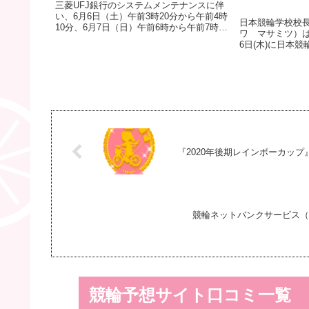
三菱UFJ銀行のシステムメンテナンスに伴
い、6月6日（土）午前3時20分から午前4時
日本競輪学校校長
10分、6月7日（日）午前6時から午前7時ま
ワ マサミツ）は、
で、同行利用の入金指示、精算指示及び投
6日(木)に日本
票会員新規加入申込の受付を停止いたしま
第117回(男子)
す。ご不便をお掛けしますが...
験、及び平成30年1
日本競輪学校におい
『2020年後期レインボーカッ
競輪ネットバンクサービス（
競輪予想サイト口コミ一覧