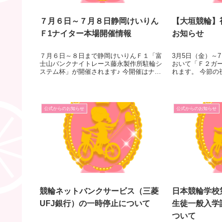
７月６日～７月８日静岡けいりん
【大垣競輪】
Ｆ1ナイター本場開催情報
お知らせ
７月６日～８日まで静岡けいりんＦ１「富
3月5日（金）～
士山バンクナイトレース藤永製作所駐輪シ
おいて「Ｆ２ガ
ステム杯」が開催されます♪ 今開催はナイ
れます。 今節の
ター開催！！３日間の熱い走りを是非お楽
銘菓「延寿柿」 
しみください♪ 【ＳＰＥＥＤチャンネル】
組内でキーワー
７月６日：６９２ｃｈ(１５：００～１...
ホームページよ
公式からのお知らせ
公式からのお知らせ
競輪ネットバンクサービス（三菱
日本競輪学校第
UFJ銀行）の一時停止について
生徒一般入学
ついて