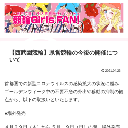
【西武園競輪】県営競輪の今後の開催につ
いて
2021.04.23
首都圏での新型コロナウイルスの感染拡大の状況に鑑み、
ゴールデンウィーク中の不要不急の外出や移動の抑制の観
点から、以下の取扱いといたします。
●場外発売
４月２９日（木）から ５月 ９日（日）の間、場外発売