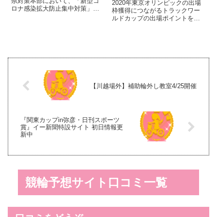
県対策本部において、「新型コ
2020年東京オリンピックの出場
ロナ感染拡大防止集中対策」に
枠獲得につながるトラックワー
おける集中対策期間が延長され
ルドカップの出場ポイントを争
たことに伴い、広島競輪場の閉
う上で重要なUCIクラス1大会で
場期間を令和3年1月17日（日）
あるジャパントラックカップIIの
まで延長（現行：令和2年12月14
2日目が8月25日に日本競輪選手
日（月）～令和3年1月3日
養成所内のJKA250で行われた。
（日））...
ジャパントラックカッ...
【川越場外】補助輪外し教室4/25開催
『関東カップin弥彦・日刊スポーツ
賞』イー新聞特設サイト 初日情報更
新中
競輪予想サイト口コミ一覧