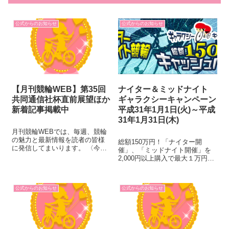
公式からのお知らせ
公式からのお知らせ
【月刊競輪WEB】第35回
ナイター＆ミッドナイト
共同通信社杯直前展望ほか
ギャラクシーキャンペーン
新着記事掲載中
平成31年1月1日(火)～平成
31年1月31日(木)
月刊競輪WEBでは、毎週、競輪
の魅力と最新情報を読者の皆様
総額150万円！「ナイター開
に発信してまいります。 〈今週
催」、「ミッドナイト開催」を
のラインナップ〉 ◆直前展望
2,000円以上購入で最大１万円、
第35回共同通信社杯 9月13日
合計200名様に現金が当たりま
（金）～16日（月・祝）に、松
す！ 買えば買うほどチャンスア
阪競輪場で第35回共同通信社杯
ップ！購入額に応じて応募口数
が開催されます。年末の大一
公式からのお知らせ
公式からのお知らせ
がアップするお得なキャンペー
番...
ンです！（エントリー方式）
①...