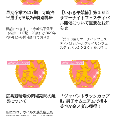
早期卒業の117期 寺崎浩
【いわき平競輪】第１６回
平選手がA級2班特別昇班
サマーナイトフェスティバ
ル開催について重要なお知
らせ
標記につきまして寺崎浩平選手
（福井・117期・26歳）が2020年
2月4日から開催されておりまし
「第１６回サマーナイトフェス
た四日市競輪（FII）において3日
ティバル/ガールズケイリンフェ
間連続1着となり、3場所連続完
スティバル２０２０」をお待ち
全優勝を達成し、2020年2月7日
いただいているファンの皆さま
付でA級2班へ特別昇班いたしま
「第１６回サマーナイトフェス
す。 3場所連続...
ティバル/ガールズケイリンフェ
公式からのお知らせ
公式からのお知らせ
スティバル２０２０」の開催に
あたり多数のお客様の来場が見
込まれ...
広島競輪場の閉場期間の延
「ジャパントラックカップ
長について
II」男子オムニアムで橋本
英也が金メダル獲得！
新型コロナウイルス感染症広島