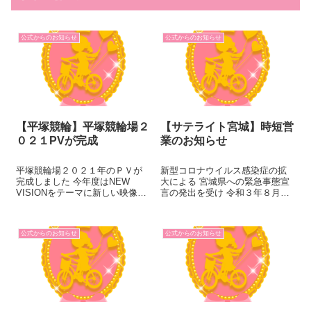
公式からのお知らせ
公式からのお知らせ
【平塚競輪】平塚競輪場２
【サテライト宮城】時短営
０２１PVが完成
業のお知らせ
平塚競輪場２０２１年のＰＶが
新型コロナウイルス感染症の拡
完成しました 今年度はNEW
大による 宮城県への緊急事態宣
VISIONをテーマに新しい映像の
言の発出を受け 令和３年８月２
提供を目指しております。 イメ
７日（金）から令和３年９月１
ージキャラクターの高柳明音さ
２日（日）までの期間 閉館時刻
ん、西原愛夏さんの出演に加
を２０：００に短縮致します。
公式からのお知らせ
公式からのお知らせ
え、 平塚所属の選手７名の協力
それに伴い、発売・払戻は１
を得て、様々な撮影手法を用
９：５５分迄となります。 ...
い...