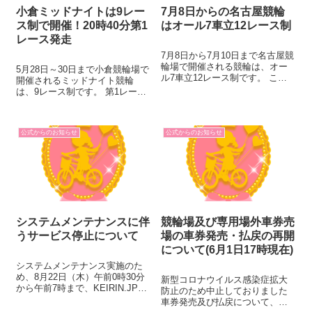
小倉ミッドナイトは9レー
7月8日からの名古屋競輪
ス制で開催！20時40分第1
はオール7車立12レース制
レース発走
7月8日から7月10日まで名古屋競
輪場で開催される競輪は、オー
5月28日～30日まで小倉競輪場で
ル7車立12レース制です。 ここ
開催されるミッドナイト競輪
ではA級1・2班戦7レースと、A
は、9レース制です。 第1レース
級3班（チャレンジレース）5レ
の発走予定時刻が、20時40分と
ースとなります。 当開催の注目
なりますのでご注意ください。
選手をご紹介します。 ※競走成
ここではA級1・2班戦5レース
績は、7月3日時点のデー...
公式からのお知らせ
公式からのお知らせ
と、A級チャレンジ戦4レースそ
れぞれの注目選手をご紹介...
システムメンテナンスに伴
競輪場及び専用場外車券売
うサービス停止について
場の車券発売・払戻の再開
について(6月1日17時現在)
システムメンテナンス実施のた
め、8月22日（木）午前0時30分
新型コロナウイルス感染症拡大
から午前7時まで、KEIRIN.JPが
防止のため中止しておりました
ご利用できなくなります。ご利
車券発売及び払戻について、以
用の皆様には大変ご迷惑をおか