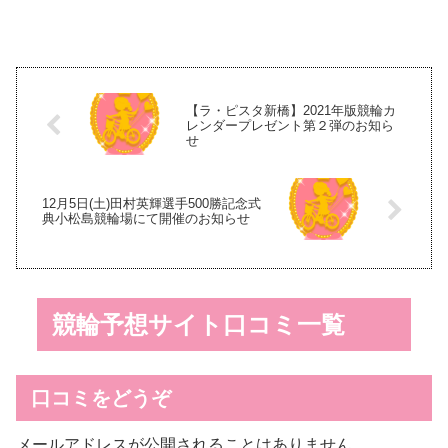
下の専用場外車券売場において
けいたしますが、ご理解いただ
再開することになりましたの
きますようお願いいたします。
で、お知らせいたします。 ○競
輪場 発売再開日 払戻再開日 本
場開催 場外発売 群...
【ラ・ピスタ新橋】2021年版競輪カ
レンダープレゼント第２弾のお知ら
せ
12月5日(土)田村英輝選手500勝記念式
典小松島競輪場にて開催のお知らせ
競輪予想サイト口コミ一覧
口コミをどうぞ
メールアドレスが公開されることはありません。