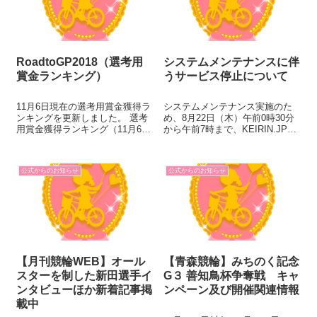
RoadtoGP2018（選考用
システムメンテナンスに伴
賞金ランキング）
うサービス停止について
11月6日現在の選考用賞金獲得ラ
システムメンテナンス実施のた
ンキングを更新しました。 選考
め、8月22日（木）午前0時30分
用賞金獲得ランキング（11月6日
から午前7時まで、KEIRIN.JPが
現在） 賞金順位 氏名 府県 選考
ご利用できなくなります。ご利
用賞金獲得額 現在、満たしてい
用の皆様には大変ご迷惑をおか
るKEIRINグランプリ選考要件 次
けいたしますが、ご理解いただ
公式からのお知らせ
公式からのお知らせ
回出走予定 1 三谷 竜生 奈良
きますようお願いいたします。
1...
【月刊競輪WEB】オール
【青森競輪】みちのく記念
スターを制した新田選手イ
G３ 善知鳥杯争奪戦 キャ
ンタビューほか新着記事掲
ンペーン及び開催関連情報
載中