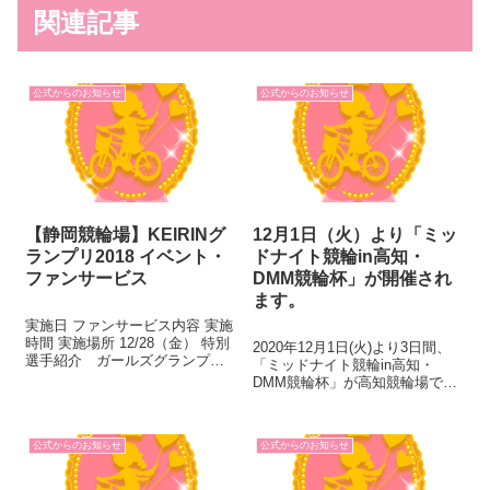
関連記事
公式からのお知らせ
公式からのお知らせ
【静岡競輪場】KEIRINグ
12月1日（火）より「ミッ
ランプリ2018 イベント・
ドナイト競輪in高知・
ファンサービス
DMM競輪杯」が開催され
ます。
実施日 ファンサービス内容 実施
時間 実施場所 12/28（金） 特別
2020年12月1日(火)より3日間、
選手紹介 ガールズグランプリ
「ミッドナイト競輪in高知・
6R発売中(12：50頃～) バンク内
DMM競輪杯」が高知競輪場で開
ガールズグランプリ 表彰式
催されます。 【ミッドナイト競
11R終了後 イベントステージ 竹
輪 公式ホームページ】 「ミッド
井史香・岡崎優美 ...
ナイト競輪」って何？といった
公式からのお知らせ
公式からのお知らせ
疑問から、車券の購入方法、レ
ース中継の視聴方法など...