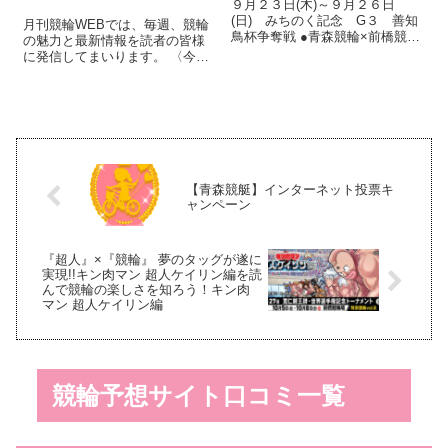
９月２３日(木)～９月２６日
(日) みちのく記念 G３ 善知
月刊競輪WEBでは、毎週、競輪
鳥杯争奪戦 ●青森競輪×前橋競輪
の魅力と最新情報を読者の皆様
×四日市競輪×CTC 総額３００
に発信してまいります。 〈今週
万円キャッシュバックキャンペ
のラインナップ〉 ◆シューティ
ーン ●３場コラボ Twitterフォロ
ングスタープレス 新田祐大
ー＆RTキャンペーン ●ライブ配
（福島・90期） 第62回オールス
信情...
ター競輪を制した新田祐大選
手。新田選手に『オリンピック
に向け...
【青森競艇】インターネット投票キ
ャンペーン
『超人』×『競輪』 夢のタッグが遂に
実現!!キン肉マン 超人ケイリン編を読
んで競輪の楽しさを知ろう！キン肉
マン 超人ケイリン編
競輪予想サイト口コミ一覧