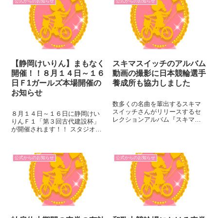
公式からのお知らせ
公式からのお知らせ
【静岡けいりん】まもなく
スキマスイッチのアルバム
開催！！８月１４日～１６
動画の撮影に日本競輪選手
日Ｆ1ガールズ本場開催の
養成所も協力しました
お知らせ
数多くの名曲を輩出するスキマ
スイッチさんがリリースするセ
８月１４日～１６日に静岡けい
レクションアルバム『スキマノ
りんＦ１「第３回古代建設杯」
ハナタバ ～Smile Song
が開催されます！！ スタジオゲ
Selection～』（8月19日発売）の
ストやＣＳ放送限定視聴者プレ
コンセプトムービーが、日本競
ゼントをお見逃しなく！！ ★放
輪選手養成所のJKA400で撮影さ
送案内★ ＳＰＥＥＤチャンネル
れました。 同ムー...
公式からのお知らせ
公式からのお知らせ
(１０：００～１７：００) ※伊
藤勝也さんの出演は１日目、３
日...