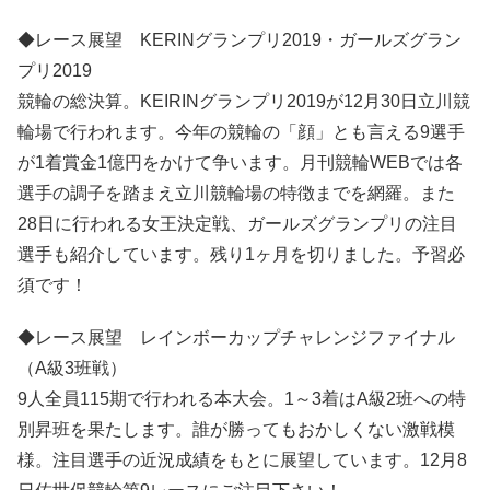
◆レース展望 KERINグランプリ2019・ガールズグラン
プリ2019
競輪の総決算。KEIRINグランプリ2019が12月30日立川競
輪場で行われます。今年の競輪の「顔」とも言える9選手
が1着賞金1億円をかけて争います。月刊競輪WEBでは各
選手の調子を踏まえ立川競輪場の特徴までを網羅。また
28日に行われる女王決定戦、ガールズグランプリの注目
選手も紹介しています。残り1ヶ月を切りました。予習必
須です！
◆レース展望 レインボーカップチャレンジファイナル
（A級3班戦）
9人全員115期で行われる本大会。1～3着はA級2班への特
別昇班を果たします。誰が勝ってもおかしくない激戦模
様。注目選手の近況成績をもとに展望しています。12月8