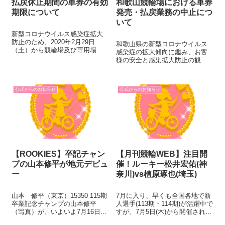
払戻休止期間の車券の有効
和歌山競輪場における車券
期限について
発売・払戻業務の中止につ
いて
新型コロナウイルス感染症拡大
防止のため、2020年2月29日
和歌山県の新型コロナウイルス
（土）から競輪場及び専用場外
感染症の拡大傾向に鑑み、お客
車券売場（以下、「競輪場等」
様の安全と感染拡大防止の観点
という。）で払戻を休止してお
から、念のため、当面の間、和
りましたが、6月1日以降、順
歌山競輪場での場外発売・払戻
次、競輪場等で払戻が再開さ
を中止いたします。 お客様には
れ、7月23日（木・祝）をもって
公式からのお知らせ
公式からのお知らせ
大変ご迷惑をおかけしますが、
全ての競輪...
何卒、ご理解を賜りますようお
願い申し上げま...
【ROOKIES】卒記チャン
【月刊競輪WEB】注目開
プの山本修平が地元デビュ
催！ルーキー松井宏佑(神
ー
奈川)vs植原琢也(埼玉)
山本 修平（東京）15350 115期
7月に入り、早くも全国各地で新
卒業記念チャンプの山本修平
人選手(113期・114期)が活躍中で
（写真）が、いよいよ7月16日の
すが、7月5日(木)から開催される
地元、京王閣FIIでそのベールを
小田原競輪 (FII)では、注目のル