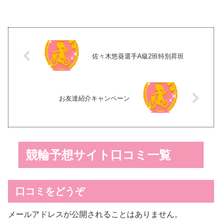
脱ぐ。 「学校時代はまくりと先
ーキー松井宏佑選手(神奈川)と植
行を中心にやってきて、自力を
原琢也選手(埼玉)が出場予定で
出すことにこだわってきた。加
す。 小田原競輪場と同じ神奈川
速力には自信がある」と、目...
県の平...
佐々木悠葵選手A級2班特別昇班
お友達紹介キャンペーン
競輪予想サイト口コミ一覧
口コミをどうぞ
メールアドレスが公開されることはありません。