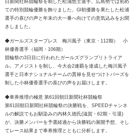
日新聞社杯競輪祭を制した松浦悠士選手。広島勢では初め
ての特別競輪優勝を飾りました。GI初優勝を果たした松浦
選手の喜びの声と年末の大一番へ向けての意気込みをお聞
きしました。
◆ガールズスタープレス 梅川風子（東京・112期） 小
林優香選手（福岡・106期）
競輪祭の3日目に行われたガールズグランプリトライア
ル。アメジストを制し、今大会2連覇を達成した梅川風子
選手と日本ナショナルチームの貫禄を見せつけトパーズを
制した小林優香選手の喜びの声をお届けします。
◆車券推理の極意 第61回朝日新聞社杯競輪祭
第61回朝日新聞社杯競輪祭の決勝戦を、SPEEDチャンネ
ルの解説でもお馴染みの内林久徳氏(滋賀・62期・引退)
が、決勝メンバーを予選経過から決勝戦の展開予想、そし
てレース結果まで車券推理とともに分析します。