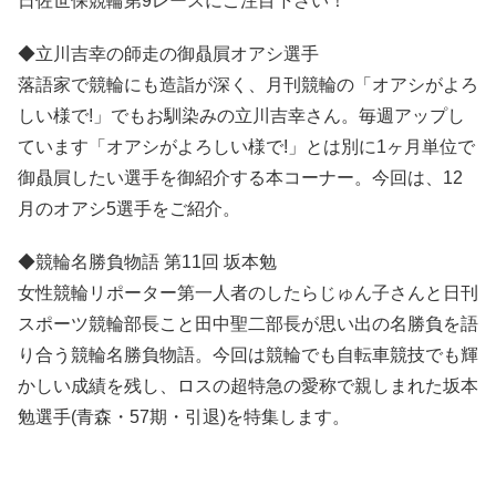
日佐世保競輪第9レースにご注目下さい！
◆立川吉幸の師走の御贔屓オアシ選手
落語家で競輪にも造詣が深く、月刊競輪の「オアシがよろ
しい様で!」でもお馴染みの立川吉幸さん。毎週アップし
ています「オアシがよろしい様で!」とは別に1ヶ月単位で
御贔屓したい選手を御紹介する本コーナー。今回は、12
月のオアシ5選手をご紹介。
◆競輪名勝負物語 第11回 坂本勉
女性競輪リポーター第一人者のしたらじゅん子さんと日刊
スポーツ競輪部長こと田中聖二部長が思い出の名勝負を語
り合う競輪名勝負物語。今回は競輪でも自転車競技でも輝
かしい成績を残し、ロスの超特急の愛称で親しまれた坂本
勉選手(青森・57期・引退)を特集します。