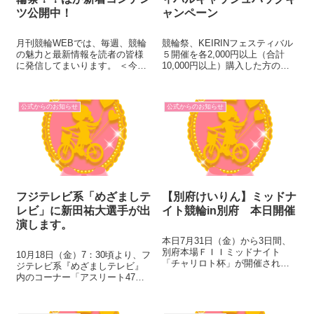
ツ公開中！
ャンペーン
月刊競輪WEBでは、毎週、競輪
競輪祭、KEIRINフェスティバル
の魅力と最新情報を読者の皆様
５開催を各2,000円以上（合計
に発信してまいります。 ＜今週
10,000円以上）購入した方の中
のラインナップ＞ ◆レース展
から、抽選で合計260名様にキャ
望 第60回朝日新聞社杯競輪祭
ッシュバックまたは各競輪場の
(GI)直前展望 グランプリの出場
特産品をプレゼント！（エント
公式からのお知らせ
公式からのお知らせ
枠を賭けた年内最後のGI、競輪
リー方式） ① 10名様×100,000円
祭が小倉で開催されます。し
② 50...
か...
フジテレビ系「めざましテ
【別府けいりん】ミッドナ
レビ」に新田祐大選手が出
イト競輪in別府 本日開催
演します。
本日7月31日（金）から3日間、
別府本場ＦＩＩミッドナイト
10月18日（金）7：30頃より、フ
「チャリロト杯」が開催されま
ジテレビ系『めざましテレビ』
す。 第1Ｒ20時40分発走、最終
内のコーナー「アスリート47人
第9Ｒは23時20分発走予定です！
はじまりの地」に新田祐大選手
今回はガールズケイリンも実施
が出演します。 番組では、夢に
しますので、ぜひスピードチャ
向かって走る2020アスリートを