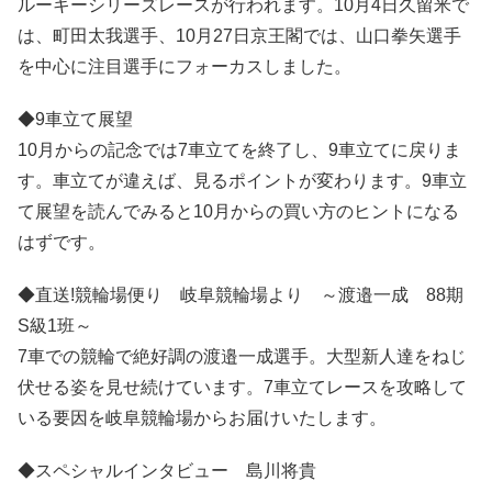
ルーキーシリーズレースが行われます。10月4日久留米で
は、町田太我選手、10月27日京王閣では、山口拳矢選手
を中心に注目選手にフォーカスしました。
◆9車立て展望
10月からの記念では7車立てを終了し、9車立てに戻りま
す。車立てが違えば、見るポイントが変わります。9車立
て展望を読んでみると10月からの買い方のヒントになる
はずです。
◆直送!競輪場便り 岐阜競輪場より ～渡邉一成 88期
S級1班～
7車での競輪で絶好調の渡邉一成選手。大型新人達をねじ
伏せる姿を見せ続けています。7車立てレースを攻略して
いる要因を岐阜競輪場からお届けいたします。
◆スペシャルインタビュー 島川将貴