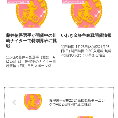
ンネル放送やインターネット...
公式からのお知らせ
公式からのお知らせ
全都道府県から紹介。東京オリ
ンピックに向けてふたたび日...
藤井侑吾選手が開催中の川
いわき金杯争奪戦開催情報
崎ナイターで特別昇班に挑
戦
開門時間 1月23日(木)縲鰀1月26
日(日) 開門時間 9:30 入場料 無料
※混雑状況により早まる場合が
115期の藤井侑吾選手（愛知・A
あります。 特別観覧席 1月23日
級3班）は、開催中のナイター川
(木)縲鰀1月26日(日) 発売開始
崎競輪（FII）日刊スポーツ杯争
8:30 料金 2,0...
奪戦でA級2班への特別昇班に挑
戦します！ 藤井選手は2月29～3
月2日の平塚、3月14～16日の豊
橋で完全優勝を果たしました。
青柳選手が9/22-24高松競輪モーニン
グでA級2班特別昇班に挑戦