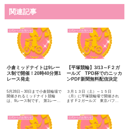
関連記事
公式からのお知らせ
公式からのお知らせ
小倉ミッドナイトは9レー
【平塚競輪】3/13～F２ガ
ス制で開催！20時40分第1
ールズ TPD杯でのニッカ
レース発走
ンPDF新聞無料配信決定
5月28日～30日まで小倉競輪場で
３月１３日（土）～１５日
開催されるミッドナイト競輪
（月）に平塚競輪場で開催され
は、9レース制です。 第1レース
ます F２ガールズ 東京パフォ
の発走予定時刻が、20時40分と
ーマンスドール杯におきまし
なりますのでご注意ください。
て、 おなじみの無料WEB予想紙
ここではA級1・2班戦5レース
ニッカンPDF新聞を配信いたし
公式からのお知らせ
公式からのお知らせ
と、A級チャレンジ戦4レースそ
ます。 車券作戦の参考にしてく
れぞれの注目選手をご紹介...
ださい