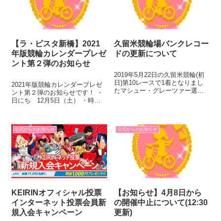
【ラ・ピスタ新橋】2021
久留米競輪場バンクレコー
年版競輪カレンダープレゼ
ドの更新について
ント第２弾のお知らせ
2019年5月22日の久留米競輪(初
日)第10レースで1着となりまし
2021年版競輪カレンダープレゼ
たマシュー・グレーツァー選手
ント第２弾のお知らせです！ ・
(S2・オーストラリア)の上がりタ
日にち 12月5日（土） ・時
イムが10秒4を記録し、久留米競
間 15時～ ・場所 ラ・ピスタ
輪場のバンクレコードを更新し
新橋４Ｆ ※３００本が無くなり
ました。 従来の最高記録は、
次第終了となります
2011年7月14日に...
公式からのお知らせ
公式からのお知らせ
KEIRINオフィシャル投票
【お知らせ】4月8日から
インターネット投票会員新
の開催中止について(12:30
規入会キャンペーン
更新)