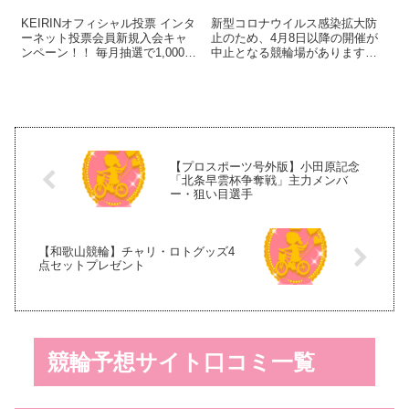
KEIRINオフィシャル投票 インタ
新型コロナウイルス感染拡大防
ーネット投票会員新規入会キャ
止のため、4月8日以降の開催が
ンペーン！！ 毎月抽選で1,000名
中止となる競輪場がありますの
様に、現金1,000円 プレゼン
でお知らせいたします。 4月8日
ト！！ KEIRINオフィシャル投票
以降の開催につきましても、決
とは 賞金１億円！！ 競輪界最高
まり次第お知らせいたします。
峰のレース「KEIRINグランプ
○開催中止 ・立川(FI) 4月8日
リ」や...
（水） ・名古屋（F...
【プロスポーツ号外版】小田原記念
「北条早雲杯争奪戦」主力メンバ
ー・狙い目選手
【和歌山競輪】チャリ・ロトグッズ4
点セットプレゼント
競輪予想サイト口コミ一覧