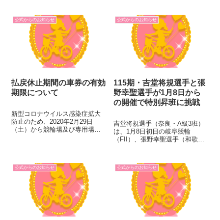
ネット投票新規入会キャンペー
チャンネル杯＆メリークリスマ
ン...
スということで、ＣＳ放送だけ
公式からのお知らせ
公式からのお知らせ
でなく ニコ生でも豪華景品が当
たる、多くのコンテンツを実
施...
払戻休止期間の車券の有効
115期・吉堂将規選手と張
期限について
野幸聖選手が1月8日から
の開催で特別昇班に挑戦
新型コロナウイルス感染症拡大
防止のため、2020年2月29日
吉堂将規選手（奈良・A級3班）
（土）から競輪場及び専用場外
は、1月8日初日の岐阜競輪
車券売場（以下、「競輪場等」
（FII）、張野幸聖選手（和歌
という。）で払戻を休止してお
山・A級3班）は、1月8日初日の
りましたが、6月1日以降、順
取手競輪（FII）でA級2班への特
次、競輪場等で払戻が再開さ
別昇班に挑戦します
れ、7月23日（木・祝）をもって
公式からのお知らせ
公式からのお知らせ
全ての競輪...