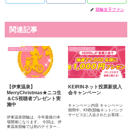
競輪女子ファン
関連記事
公式からのお知らせ
公式からのお知らせ
【伊東温泉】
KEIRINネット投票新規入
MerryChristmas★ニコ生
会キャンペーン
＆CS視聴者プレゼント実
施中
キャンペーン内容 キャンペーン
期間中、KNB(競輪ネットバンク
サービス)に入会されたお客様の
伊東温泉競輪は、今年最後の本
中から、抽選で1,000名様に
場開催になります。 今回は、伊
1,000円をプレゼント!!(自動エン
東温泉競輪では初のナイターニ
トリー) キャンペーン名 KEIRIN
コ生配信になります。 スピード