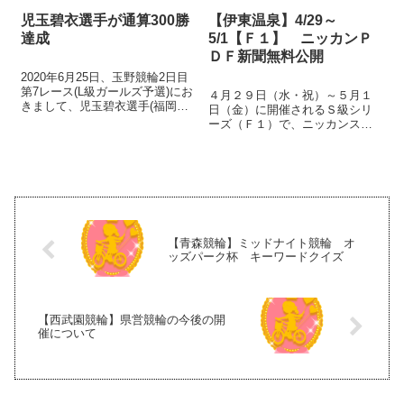
児玉碧衣選手が通算300勝
【伊東温泉】4/29～
達成
5/1【Ｆ１】 ニッカンＰ
ＤＦ新聞無料公開
2020年6月25日、玉野競輪2日目
第7レース(L級ガールズ予選)にお
４月２９日（水・祝）～５月１
きまして、児玉碧衣選手(福岡・
日（金）に開催されるＳ級シリ
108期・L1・25歳)が1着となり、
ーズ（Ｆ１）で、ニッカンスポ
デビュー以来通算300勝を達成し
ーツ・コムの無料ＷＥＢ予想紙
ました。 児玉選手の通算300勝
「ニッカンＰＤＦ新聞」を公開
達成は、昨年2月に達成した 山原
します。 ニッカンＰＤＦ新聞
さくら...
は、ミッドナイト競輪（全開
催）Ｇ１（主要開催）などにお
いても配信中の、大...
【青森競輪】ミッドナイト競輪 オ
ッズパーク杯 キーワードクイズ
【西武園競輪】県営競輪の今後の開
催について