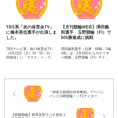
TBS系「炎の体育会TV」
【月刊競輪WEB】澤田義
に橋本英也選手が出演しま
和選手 玉野競輪（FI）で
した。
500勝達成に挑戦
TBSテレビ系「炎の体育会TV」
澤田義和選手（兵庫・69期・S級
（6月22日（土）18：55～21：
1班）は、2月18日からのナイタ
00放送）に「マスク・ド・ライ
ー開催、玉野競輪（FI）デイリ
ダー」として橋本英也選手が出
ースポーツ杯&本田晴美杯で2勝
演しました。 ナショナルチーム
すると、通算500勝を達成しま
でも活躍する橋本選手の出場予
す！ 澤田選手は1992年4月9日に
定レースは次の通りです。 橋本
一宮でデビュー、選手生活26年
選手の走りをぜひご覧くださ...
目のベテランです。...
『神奈川新聞社杯争奪戦』アーバン
バンク川崎競輪！！F1ナイター
【前橋競輪】群馬支部ラジオ放送３