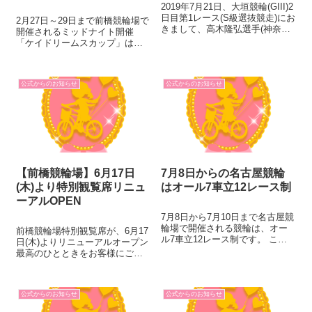
2019年7月21日、大垣競輪(GIII)2
日目第1レース(S級選抜競走)にお
2月27日～29日まで前橋競輪場で
きまして、高木隆弘選手(神奈
開催されるミッドナイト開催
川・64期)が1着となり、デビュ
「ケイドリームスカップ」は、9
ー以来通算500勝を達成しまし
レース制です。 第1レースの発走
た。 高木選手の通算500勝達成
予定時刻が、20時40分 となりま
は、本年4月に達成した加倉正義
すのでご注意ください。 ここで
選手(福岡...
公式からのお知らせ
公式からのお知らせ
はA級1・2班戦5レースと、A級
チャレンジ戦4レース...
【前橋競輪場】6月17日
7月8日からの名古屋競輪
(木)より特別観覧席リニュ
はオール7車立12レース制
ーアルOPEN
7月8日から7月10日まで名古屋競
輪場で開催される競輪は、オー
前橋競輪場特別観覧席が、6月17
ル7車立12レース制です。 ここ
日(木)よりリニューアルオープン
ではA級1・2班戦7レースと、A
最高のひとときをお客様にご提
級3班（チャレンジレース）5レ
供いたします。 (※画像はイ
ースとなります。 当開催の注目
メージです) 詳細につきまして
選手をご紹介します。 ※競走成
は、リンク先をご覧ください↓
績は、7月3日時点のデー...
公式からのお知らせ
公式からのお知らせ